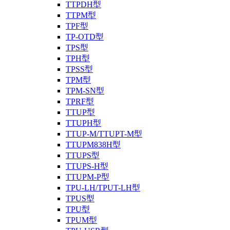
TTPDH型
TTPM型
TPF型
TP-OTD型
TPS型
TPH型
TPSS型
TPM型
TPM-SN型
TPRF型
TTUP型
TTUPH型
TTUP-M/TTUPT-M型
TTUPM838H型
TTUPS型
TTUPS-H型
TTUPM-P型
TPU-LH/TPUT-LH型
TPUS型
TPU型
TPUM型