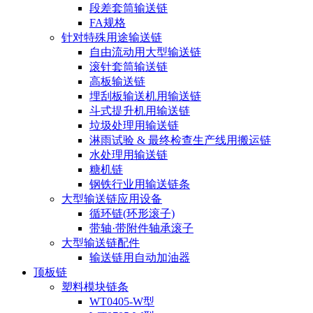
段差套筒输送链
FA规格
针对特殊用途输送链
自由流动用大型输送链
滚针套筒输送链
高板输送链
埋刮板输送机用输送链
斗式提升机用输送链
垃圾处理用输送链
淋雨试验 & 最终检查生产线用搬运链
水处理用输送链
糖机链
钢铁行业用输送链条
大型输送链应用设备
循环链(环形滚子)
带轴·带附件轴承滚子
大型输送链配件
输送链用自动加油器
顶板链
塑料模块链条
WT0405-W型