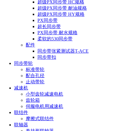
超级PX同步带 HC规格
超级PX同步带 耐油规格
超级PX同步带 HY规格
PX同步带
超长同步带
PX同步带 耐水规格
柔软的530同步带
配件
同步带张紧测试器T-ACE
同步带扣
同步带轮
标准带轮
配合孔径
止动带轮
减速机
小型齿轮减速电机
齿轮箱
伺服电机用减速机
联结件
摩擦式联结件
联轴器
卷挂形联轴器