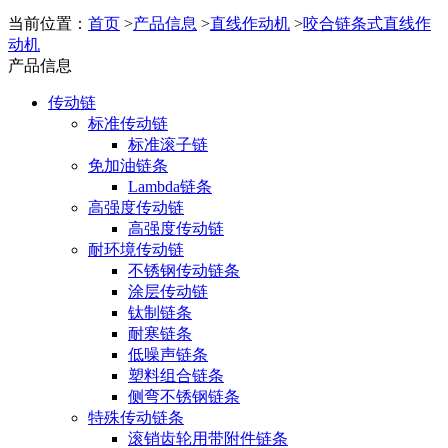
当前位置：
首页
>
产品信息
>
直线作动机
>
咬合链条式直线作
动机
产品信息
传动链
标准传动链
标准滚子链
免加油链条
Lambda链条
高强度传动链
高强度传动链
耐环境传动链
不锈钢传动链条
涂层传动链
钛制链条
耐寒链条
低噪声链条
塑料组合链条
侧弯不锈钢链条
特殊传动链条
滚销齿轮用带附件链条