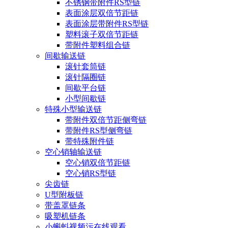
不锈钢带附件RS型链
表面涂层双倍节距链
表面涂层带附件RS型链
塑料滚子双倍节距链
带附件塑料组合链
间歇输送链
滚针套筒链
滚针隔圈链
间歇平台链
小型间歇链
特殊小型输送链
带附件双倍节距侧弯链
带附件RS型侧弯链
带特殊附件链
空心销轴输送链
空心销双倍节距链
空心销RS型链
尖齿链
U型附板链
带盖罩链条
吸塑机链条
小蝌蚪视频污在线观看