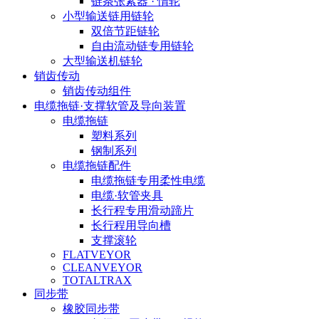
链条张紧器 · 惰轮
小型输送链用链轮
双倍节距链轮
自由流动链专用链轮
大型输送机链轮
销齿传动
销齿传动组件
电缆拖链·支撑软管及导向装置
电缆拖链
塑料系列
钢制系列
电缆拖链配件
电缆拖链专用柔性电缆
电缆·软管夹具
长行程专用滑动蹄片
长行程用导向槽
支撑滚轮
FLATVEYOR
CLEANVEYOR
TOTALTRAX
同步带
橡胶同步带