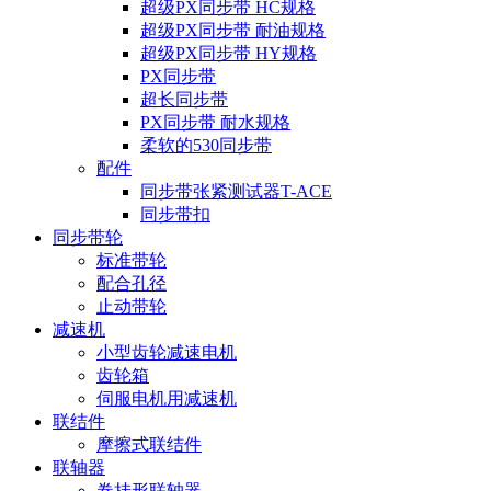
超级PX同步带 HC规格
超级PX同步带 耐油规格
超级PX同步带 HY规格
PX同步带
超长同步带
PX同步带 耐水规格
柔软的530同步带
配件
同步带张紧测试器T-ACE
同步带扣
同步带轮
标准带轮
配合孔径
止动带轮
减速机
小型齿轮减速电机
齿轮箱
伺服电机用减速机
联结件
摩擦式联结件
联轴器
卷挂形联轴器