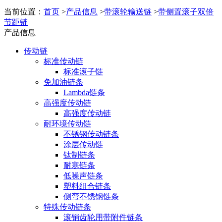
当前位置：
首页
>
产品信息
>
带滚轮输送链
>
带侧置滚子双倍
节距链
产品信息
传动链
标准传动链
标准滚子链
免加油链条
Lambda链条
高强度传动链
高强度传动链
耐环境传动链
不锈钢传动链条
涂层传动链
钛制链条
耐寒链条
低噪声链条
塑料组合链条
侧弯不锈钢链条
特殊传动链条
滚销齿轮用带附件链条