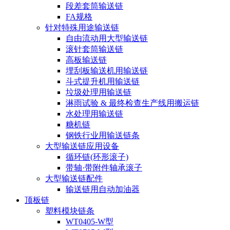
段差套筒输送链
FA规格
针对特殊用途输送链
自由流动用大型输送链
滚针套筒输送链
高板输送链
埋刮板输送机用输送链
斗式提升机用输送链
垃圾处理用输送链
淋雨试验 & 最终检查生产线用搬运链
水处理用输送链
糖机链
钢铁行业用输送链条
大型输送链应用设备
循环链(环形滚子)
带轴·带附件轴承滚子
大型输送链配件
输送链用自动加油器
顶板链
塑料模块链条
WT0405-W型