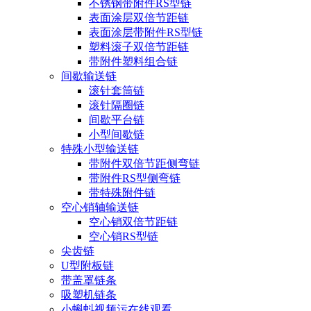
不锈钢带附件RS型链
表面涂层双倍节距链
表面涂层带附件RS型链
塑料滚子双倍节距链
带附件塑料组合链
间歇输送链
滚针套筒链
滚针隔圈链
间歇平台链
小型间歇链
特殊小型输送链
带附件双倍节距侧弯链
带附件RS型侧弯链
带特殊附件链
空心销轴输送链
空心销双倍节距链
空心销RS型链
尖齿链
U型附板链
带盖罩链条
吸塑机链条
小蝌蚪视频污在线观看