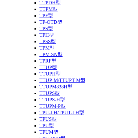
TTPDH型
TTPM型
TPF型
TP-OTD型
TPS型
TPH型
TPSS型
TPM型
TPM-SN型
TPRF型
TTUP型
TTUPH型
TTUP-M/TTUPT-M型
TTUPM838H型
TTUPS型
TTUPS-H型
TTUPM-P型
TPU-LH/TPUT-LH型
TPUS型
TPU型
TPUM型