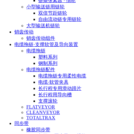
链条张紧器 · 惰轮
小型输送链用链轮
双倍节距链轮
自由流动链专用链轮
大型输送机链轮
销齿传动
销齿传动组件
电缆拖链·支撑软管及导向装置
电缆拖链
塑料系列
钢制系列
电缆拖链配件
电缆拖链专用柔性电缆
电缆·软管夹具
长行程专用滑动蹄片
长行程用导向槽
支撑滚轮
FLATVEYOR
CLEANVEYOR
TOTALTRAX
同步带
橡胶同步带