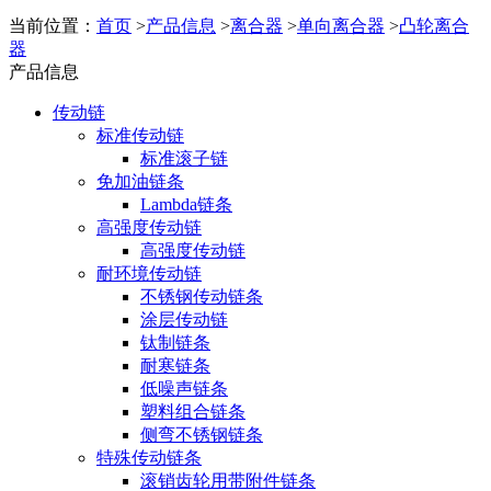
当前位置：
首页
>
产品信息
>
离合器
>
单向离合器
>
凸轮离合
器
产品信息
传动链
标准传动链
标准滚子链
免加油链条
Lambda链条
高强度传动链
高强度传动链
耐环境传动链
不锈钢传动链条
涂层传动链
钛制链条
耐寒链条
低噪声链条
塑料组合链条
侧弯不锈钢链条
特殊传动链条
滚销齿轮用带附件链条