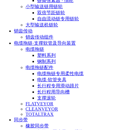
链条张紧器 · 惰轮
小型输送链用链轮
双倍节距链轮
自由流动链专用链轮
大型输送机链轮
销齿传动
销齿传动组件
电缆拖链·支撑软管及导向装置
电缆拖链
塑料系列
钢制系列
电缆拖链配件
电缆拖链专用柔性电缆
电缆·软管夹具
长行程专用滑动蹄片
长行程用导向槽
支撑滚轮
FLATVEYOR
CLEANVEYOR
TOTALTRAX
同步带
橡胶同步带