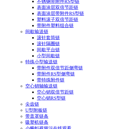
不锈钢带附件RS型链
表面涂层双倍节距链
表面涂层带附件RS型链
塑料滚子双倍节距链
带附件塑料组合链
间歇输送链
滚针套筒链
滚针隔圈链
间歇平台链
小型间歇链
特殊小型输送链
带附件双倍节距侧弯链
带附件RS型侧弯链
带特殊附件链
空心销轴输送链
空心销双倍节距链
空心销RS型链
尖齿链
U型附板链
带盖罩链条
吸塑机链条
小蝌蚪视频污在线观看