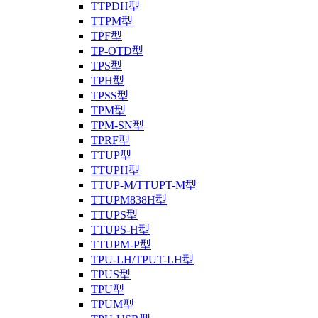
TTPDH型
TTPM型
TPF型
TP-OTD型
TPS型
TPH型
TPSS型
TPM型
TPM-SN型
TPRF型
TTUP型
TTUPH型
TTUP-M/TTUPT-M型
TTUPM838H型
TTUPS型
TTUPS-H型
TTUPM-P型
TPU-LH/TPUT-LH型
TPUS型
TPU型
TPUM型