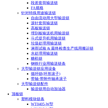
段差套筒输送链
FA规格
针对特殊用途输送链
自由流动用大型输送链
滚针套筒输送链
高板输送链
埋刮板输送机用输送链
斗式提升机用输送链
垃圾处理用输送链
淋雨试验 & 最终检查生产线用搬运链
水处理用输送链
糖机链
钢铁行业用输送链条
大型输送链应用设备
循环链(环形滚子)
带轴·带附件轴承滚子
大型输送链配件
输送链用自动加油器
顶板链
塑料模块链条
WT0405-W型