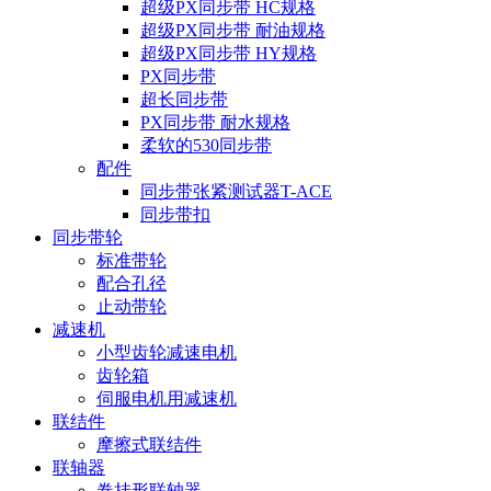
超级PX同步带 HC规格
超级PX同步带 耐油规格
超级PX同步带 HY规格
PX同步带
超长同步带
PX同步带 耐水规格
柔软的530同步带
配件
同步带张紧测试器T-ACE
同步带扣
同步带轮
标准带轮
配合孔径
止动带轮
减速机
小型齿轮减速电机
齿轮箱
伺服电机用减速机
联结件
摩擦式联结件
联轴器
卷挂形联轴器