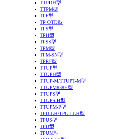
TTPDH型
TTPM型
TPF型
TP-OTD型
TPS型
TPH型
TPSS型
TPM型
TPM-SN型
TPRF型
TTUP型
TTUPH型
TTUP-M/TTUPT-M型
TTUPM838H型
TTUPS型
TTUPS-H型
TTUPM-P型
TPU-LH/TPUT-LH型
TPUS型
TPU型
TPUM型