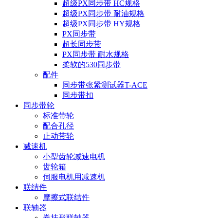
超级PX同步带 HC规格
超级PX同步带 耐油规格
超级PX同步带 HY规格
PX同步带
超长同步带
PX同步带 耐水规格
柔软的530同步带
配件
同步带张紧测试器T-ACE
同步带扣
同步带轮
标准带轮
配合孔径
止动带轮
减速机
小型齿轮减速电机
齿轮箱
伺服电机用减速机
联结件
摩擦式联结件
联轴器
卷挂形联轴器