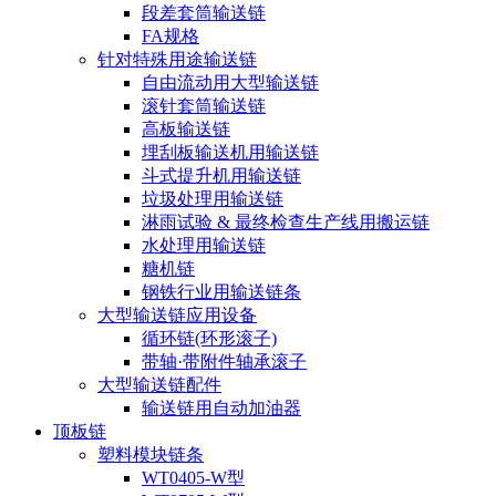
段差套筒输送链
FA规格
针对特殊用途输送链
自由流动用大型输送链
滚针套筒输送链
高板输送链
埋刮板输送机用输送链
斗式提升机用输送链
垃圾处理用输送链
淋雨试验 & 最终检查生产线用搬运链
水处理用输送链
糖机链
钢铁行业用输送链条
大型输送链应用设备
循环链(环形滚子)
带轴·带附件轴承滚子
大型输送链配件
输送链用自动加油器
顶板链
塑料模块链条
WT0405-W型