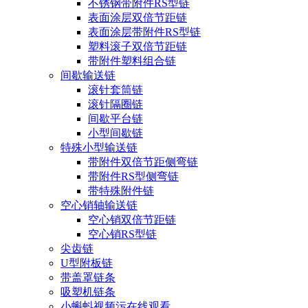
不锈钢带附件RS型链
表面涂层双倍节距链
表面涂层带附件RS型链
塑料滚子双倍节距链
带附件塑料组合链
间歇输送链
滚针套筒链
滚针隔圈链
间歇平台链
小型间歇链
特殊小型输送链
带附件双倍节距侧弯链
带附件RS型侧弯链
带特殊附件链
空心销轴输送链
空心销双倍节距链
空心销RS型链
尖齿链
U型附板链
带盖罩链条
吸塑机链条
小蝌蚪视频污在线观看