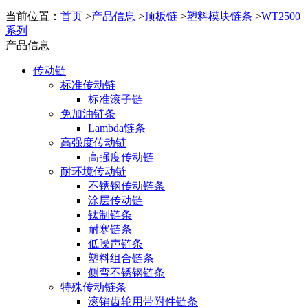
当前位置：
首页
>
产品信息
>
顶板链
>
塑料模块链条
>
WT2500
系列
产品信息
传动链
标准传动链
标准滚子链
免加油链条
Lambda链条
高强度传动链
高强度传动链
耐环境传动链
不锈钢传动链条
涂层传动链
钛制链条
耐寒链条
低噪声链条
塑料组合链条
侧弯不锈钢链条
特殊传动链条
滚销齿轮用带附件链条