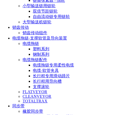
链条张紧器 · 惰轮
小型输送链用链轮
双倍节距链轮
自由流动链专用链轮
大型输送机链轮
销齿传动
销齿传动组件
电缆拖链·支撑软管及导向装置
电缆拖链
塑料系列
钢制系列
电缆拖链配件
电缆拖链专用柔性电缆
电缆·软管夹具
长行程专用滑动蹄片
长行程用导向槽
支撑滚轮
FLATVEYOR
CLEANVEYOR
TOTALTRAX
同步带
橡胶同步带