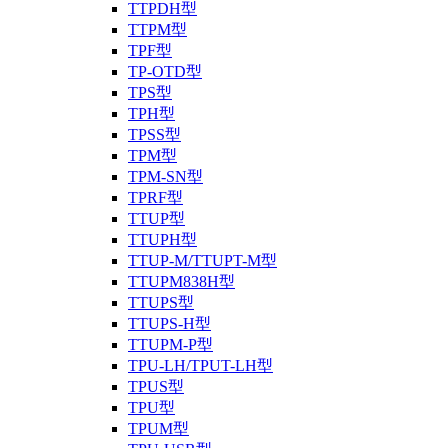
TTPDH型
TTPM型
TPF型
TP-OTD型
TPS型
TPH型
TPSS型
TPM型
TPM-SN型
TPRF型
TTUP型
TTUPH型
TTUP-M/TTUPT-M型
TTUPM838H型
TTUPS型
TTUPS-H型
TTUPM-P型
TPU-LH/TPUT-LH型
TPUS型
TPU型
TPUM型