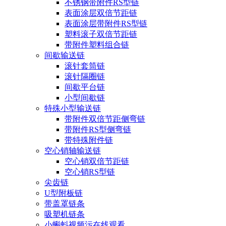
不锈钢带附件RS型链
表面涂层双倍节距链
表面涂层带附件RS型链
塑料滚子双倍节距链
带附件塑料组合链
间歇输送链
滚针套筒链
滚针隔圈链
间歇平台链
小型间歇链
特殊小型输送链
带附件双倍节距侧弯链
带附件RS型侧弯链
带特殊附件链
空心销轴输送链
空心销双倍节距链
空心销RS型链
尖齿链
U型附板链
带盖罩链条
吸塑机链条
小蝌蚪视频污在线观看