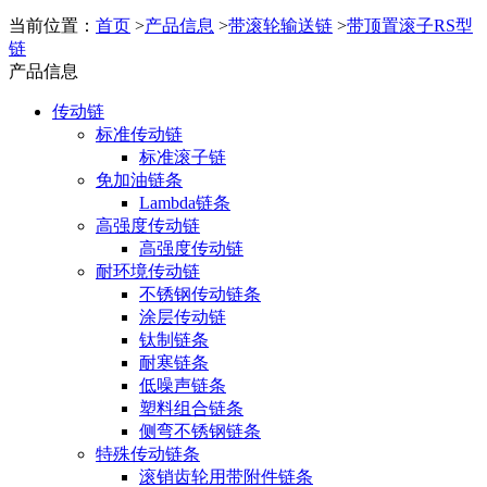
当前位置：
首页
>
产品信息
>
带滚轮输送链
>
带顶置滚子RS型
链
产品信息
传动链
标准传动链
标准滚子链
免加油链条
Lambda链条
高强度传动链
高强度传动链
耐环境传动链
不锈钢传动链条
涂层传动链
钛制链条
耐寒链条
低噪声链条
塑料组合链条
侧弯不锈钢链条
特殊传动链条
滚销齿轮用带附件链条