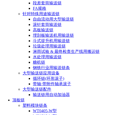
段差套筒输送链
FA规格
针对特殊用途输送链
自由流动用大型输送链
滚针套筒输送链
高板输送链
埋刮板输送机用输送链
斗式提升机用输送链
垃圾处理用输送链
淋雨试验 & 最终检查生产线用搬运链
水处理用输送链
糖机链
钢铁行业用输送链条
大型输送链应用设备
循环链(环形滚子)
带轴·带附件轴承滚子
大型输送链配件
输送链用自动加油器
顶板链
塑料模块链条
WT0405-W型