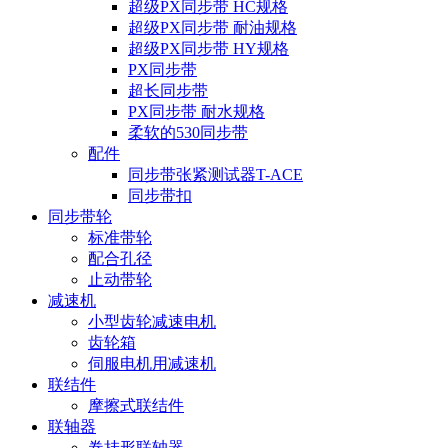
超级PX同步带 HC规格
超级PX同步带 耐油规格
超级PX同步带 HY规格
PX同步带
超长同步带
PX同步带 耐水规格
柔软的530同步带
配件
同步带张紧测试器T-ACE
同步带扣
同步带轮
标准带轮
配合孔径
止动带轮
减速机
小型齿轮减速电机
齿轮箱
伺服电机用减速机
联结件
摩擦式联结件
联轴器
卷挂形联轴器