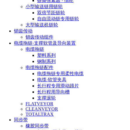
链条张紧器 · 惰轮
小型输送链用链轮
双倍节距链轮
自由流动链专用链轮
大型输送机链轮
销齿传动
销齿传动组件
电缆拖链·支撑软管及导向装置
电缆拖链
塑料系列
钢制系列
电缆拖链配件
电缆拖链专用柔性电缆
电缆·软管夹具
长行程专用滑动蹄片
长行程用导向槽
支撑滚轮
FLATVEYOR
CLEANVEYOR
TOTALTRAX
同步带
橡胶同步带