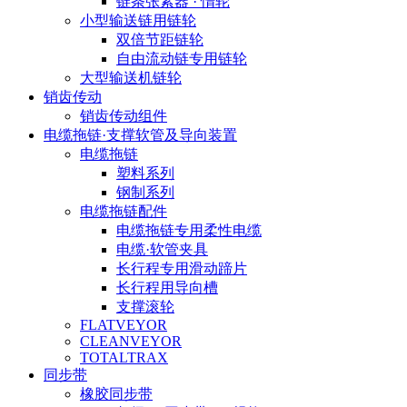
链条张紧器 · 惰轮
小型输送链用链轮
双倍节距链轮
自由流动链专用链轮
大型输送机链轮
销齿传动
销齿传动组件
电缆拖链·支撑软管及导向装置
电缆拖链
塑料系列
钢制系列
电缆拖链配件
电缆拖链专用柔性电缆
电缆·软管夹具
长行程专用滑动蹄片
长行程用导向槽
支撑滚轮
FLATVEYOR
CLEANVEYOR
TOTALTRAX
同步带
橡胶同步带