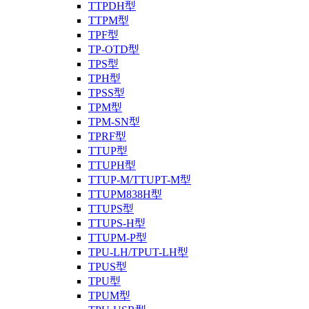
TTPDH型
TTPM型
TPF型
TP-OTD型
TPS型
TPH型
TPSS型
TPM型
TPM-SN型
TPRF型
TTUP型
TTUPH型
TTUP-M/TTUPT-M型
TTUPM838H型
TTUPS型
TTUPS-H型
TTUPM-P型
TPU-LH/TPUT-LH型
TPUS型
TPU型
TPUM型