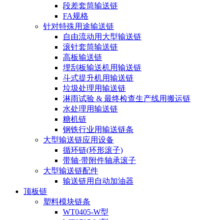
段差套筒输送链
FA规格
针对特殊用途输送链
自由流动用大型输送链
滚针套筒输送链
高板输送链
埋刮板输送机用输送链
斗式提升机用输送链
垃圾处理用输送链
淋雨试验 & 最终检查生产线用搬运链
水处理用输送链
糖机链
钢铁行业用输送链条
大型输送链应用设备
循环链(环形滚子)
带轴·带附件轴承滚子
大型输送链配件
输送链用自动加油器
顶板链
塑料模块链条
WT0405-W型