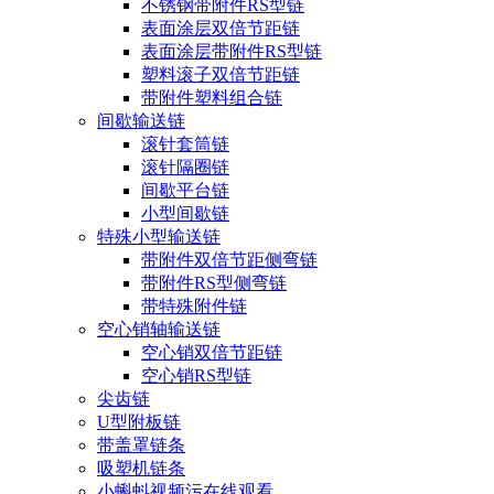
不锈钢带附件RS型链
表面涂层双倍节距链
表面涂层带附件RS型链
塑料滚子双倍节距链
带附件塑料组合链
间歇输送链
滚针套筒链
滚针隔圈链
间歇平台链
小型间歇链
特殊小型输送链
带附件双倍节距侧弯链
带附件RS型侧弯链
带特殊附件链
空心销轴输送链
空心销双倍节距链
空心销RS型链
尖齿链
U型附板链
带盖罩链条
吸塑机链条
小蝌蚪视频污在线观看