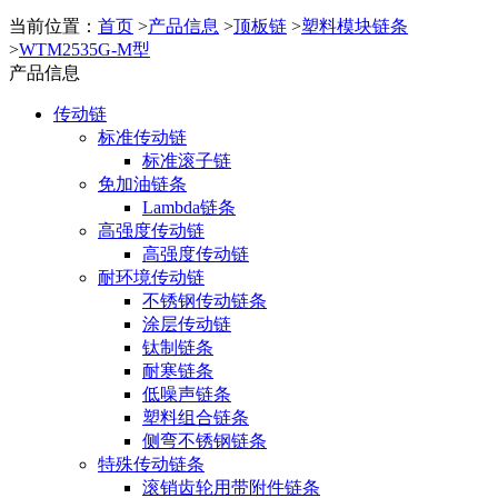
当前位置：
首页
>
产品信息
>
顶板链
>
塑料模块链条
>
WTM2535G-M型
产品信息
传动链
标准传动链
标准滚子链
免加油链条
Lambda链条
高强度传动链
高强度传动链
耐环境传动链
不锈钢传动链条
涂层传动链
钛制链条
耐寒链条
低噪声链条
塑料组合链条
侧弯不锈钢链条
特殊传动链条
滚销齿轮用带附件链条