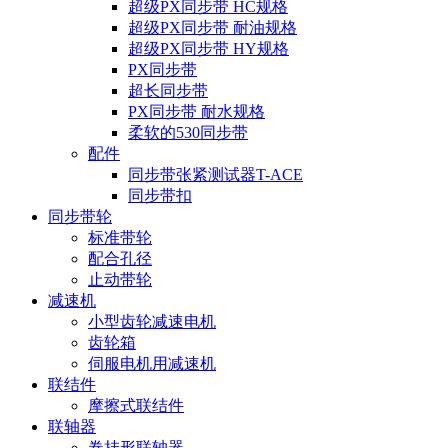
超级PX同步带 HC规格
超级PX同步带 耐油规格
超级PX同步带 HY规格
PX同步带
超长同步带
PX同步带 耐水规格
柔软的530同步带
配件
同步带张紧测试器T-ACE
同步带扣
同步带轮
标准带轮
配合孔径
止动带轮
减速机
小型齿轮减速电机
齿轮箱
伺服电机用减速机
联结件
摩擦式联结件
联轴器
卷挂形联轴器